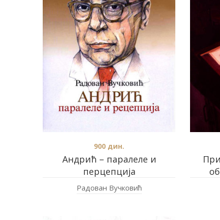
900
дин.
Андрић – паралеле и
При
перцепција
об
Радован Вучковић