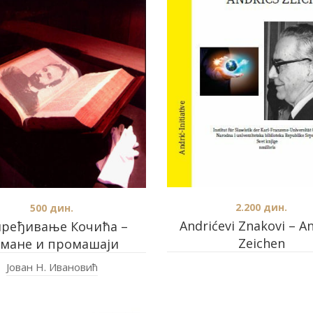
2.200
дин.
500
дин.
Andrićevi Znakovi – An
ређивање Кочића –
Zeichen
мане и промашаји
Јован Н. Ивановић