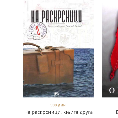
900
дин.
На раскрсници, књига друга