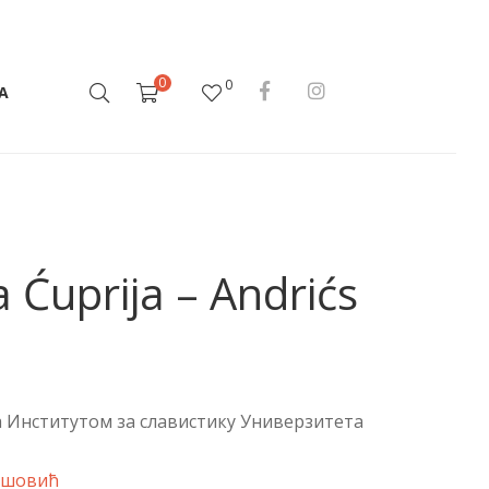
0
0
А
 Ćuprija – Andrićs
а Институтом за славистику Универзитета
ошовић