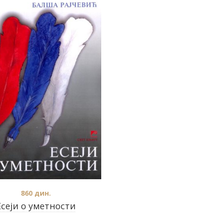
860
дин.
Есеји о уметности