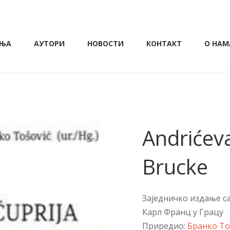
ЊА
АУТОРИ
НОВОСТИ
КОНТАКТ
О НАМ
Andrićeva
Brucke
Заједничко издање с
Карл Франц у Грацу
Приредио:
Бранко Т