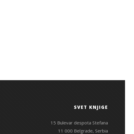
SVET KNJIGE
15 Bulevar despota Stefana
11 000 Belgrade, Serbia