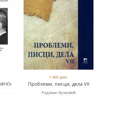
1.400
дин.
drićs
Проблеми, писци, дела VII
Радован Вучковић