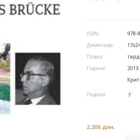
ISBN:
978-
Димензије:
17x24
Повез:
тврд
Година:
2013.
Крит
Подели
2.200
дин.