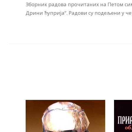
Зборник радова прочитаних на Петом симп
Дрини ћуприја“. Радови су подељени у че