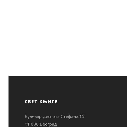
СВЕТ КЊИГЕ
Булевар деспота Стефана 15
11 000 Београд