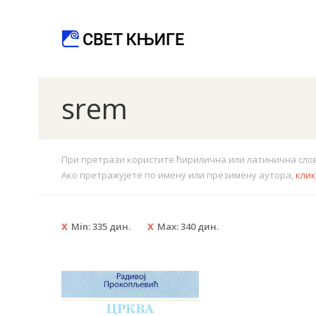
srem
При претрази користите ћирилична или латинична слова.
Ако претражујете по имену или презимену аутора,
кли
Min:
335
дин.
Max:
340
дин.