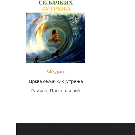
340
дин.
Црква сељачких јутрења
Радивој Прокопљевић