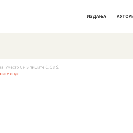
ИЗДАЊА
АУТОР
 Уместо C и S пишите Ć, Č и Š.
кните овде
.