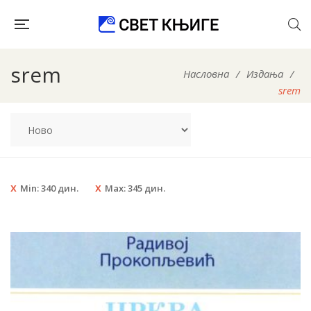
srem
Насловна
/
Издања
/
srem
Min:
340
дин.
Max:
345
дин.