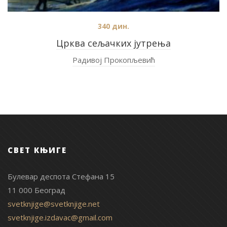
340
дин.
Црква сељачких јутрења
Радивој Прокопљевић
СВЕТ КЊИГЕ
Булевар деспота Стефана 15
11 000 Београд
svetknjige@svetknjige.net
svetknjige.izdavac@gmail.com