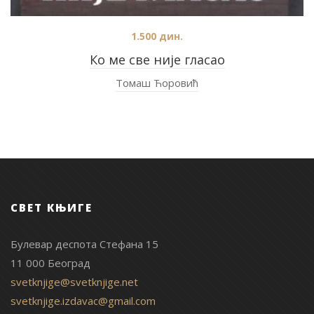
1.500
дин.
Ко ме све није гласао
Томаш Ћоровић
СВЕТ КЊИГЕ
Булевар деспота Стефана 15
11 000 Београд
svetknjige@svetknjige.net
svetknjige.izdavac@gmail.com