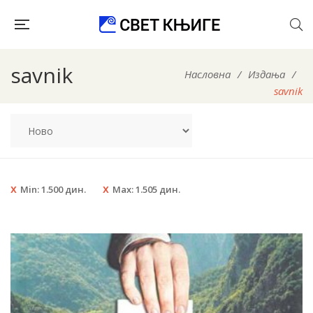
savnik
Насловна
/
Издања
/
savnik
Min:
1.500
дин.
Max:
1.505
дин.