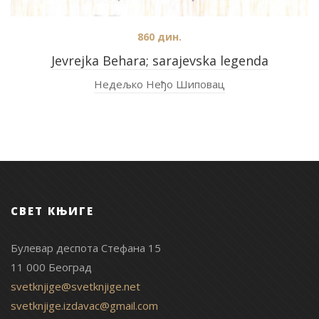
860
дин.
Jevrejka Behara; sarajevska legenda
Недељко Неђо Шиповац
СВЕТ КЊИГЕ
Булевар деспота Стефана 15
11 000 Београд
svetknjige@svetknjige.net
svetknjige.izdavac@gmail.com