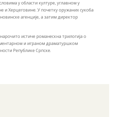
словима у области културе, углавном у
не и Херцеговине. У почетку оружаних сукоба
 новинске агенције, а затим директор
се нарочито истиче романескна трилогија о
окументарном и играном драматуршком
тности Републике Српске.