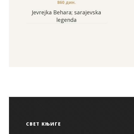
860
дин.
Jevrejka Behara; sarajevska
legenda
СВЕТ КЊИГЕ