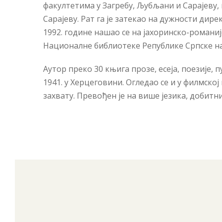
факултетима у Загребу, Љубљани и Сарајеву, 
Сарајеву. Рат га је затекао на дужности ди
1992. године нашао се на јахоринско-романиј
Националне библиотеке Републике Српске н
Аутор преко 30 књига прозе, есеја, поезије, 
1941. у Херцеговини. Огледао се и у филмск
захвату. Превођен је на више језика, добитн