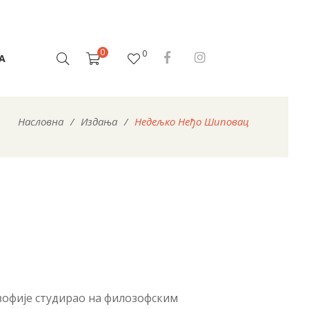
0
0
А
Насловна
/
Издања
/
Недељко Неђо Шиповац
зофије студирао на филозофским