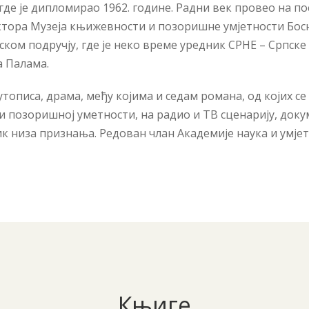
где је дипломирао 1962. године. Радни век провео на по
ректора Музеја књижевности и позоришне умјетности Бос
ском подручју, где је неко време уредник СРНЕ – Српске
а Палама.
путописа, драма, међу којима и седам романа, од којих 
ој и позоришној уметности, на радио и ТВ сценарију, д
ик низа признања. Редован члан Академије наука и умје
Књиге