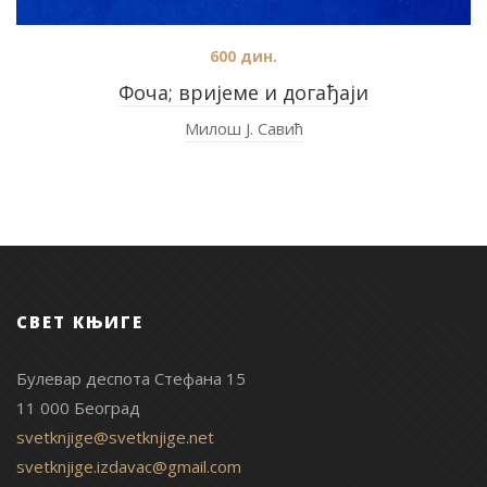
600
дин.
Фоча; вријеме и догађаји
Милош Ј. Савић
СВЕТ КЊИГЕ
Булевар деспота Стефана 15
11 000 Београд
svetknjige@svetknjige.net
svetknjige.izdavac@gmail.com