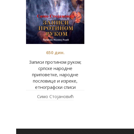
650
дин.
Записи протином руком;
српске народне
приповетке, народне
пословице и изреке,
етнографски списи
Симо Стојановић