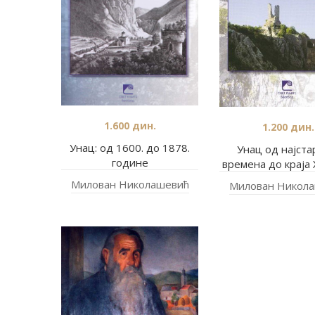
1.600
дин.
1.200
дин.
Унац: од 1600. до 1878.
Унац од најста
године
времена до краја 
Милован Николашевић
Милован Никол