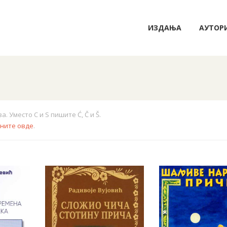
ИЗДАЊА
АУТОР
 Уместо C и S пишите Ć, Č и Š.
кните овде
.