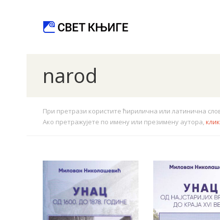
narod
При претрази користите ћирилична или латинична слова.
Ако претражујете по имену или презимену аутора,
кли