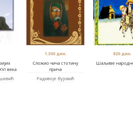
1.300
дин.
820
дин.
ријих
Сложио чича стотину
Шаљиве народне
XVI века
прича
ашевић
Радивоје Вујовић