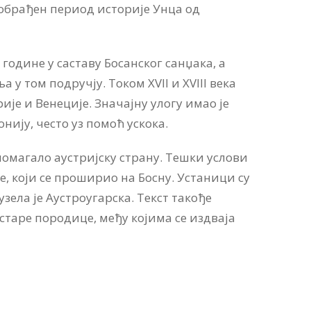
 обрађен период историје Унца од
 године у саставу Босанског санџака, а
 у том подручју. Током XVII и XVIII века
је и Венеције. Значајну улогу имао је
ију, често уз помоћ ускока.
 помагало аустријску страну. Тешки услови
е, који се проширио на Босну. Устаници су
зела је Аустроугарска. Текст такође
 старе породице, међу којима се издваја