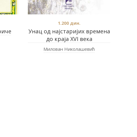
1.200
дин.
риче
Унац од најстаријих времена
до краја XVI века
Милован Николашевић