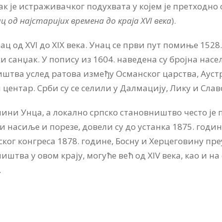
к је истраживачког подухвата у којем је претходно
ц од најстаријих времена до краја XVI века
).
ац од XVI до XIX века. Унац се први пут помиње 1528.
 санџак. У попису из 1604. наведена су бројна насеља
штва услед ратова између Османског царства, Аустри
нтар. Срби су се селили у Далмацију, Лику и Славон
колини Унца, а локално српско становништво често је
насиље и порезе, довели су до устанка 1875. годин
ког конгреса 1878. године, Босну и Херцеговину преу
иштва у овом крају, могуће већ од XIV века, као и на
.