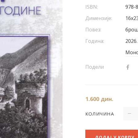
ISBN:
978-
Димензије:
16х23
Повез:
брош
Година:
2026.
Моно
Подели
1.600
дин.
КОЛИЧИНА
ДОДАЈ У КОРПУ