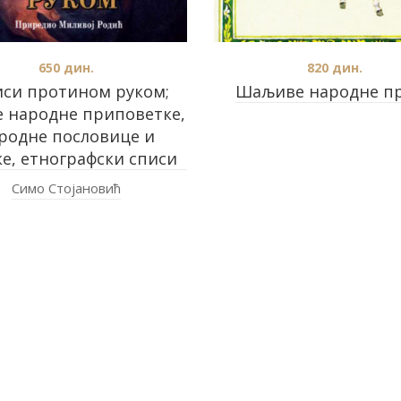
650
дин.
820
дин.
иси протином руком;
Шаљиве народне п
е народне приповетке,
родне пословице и
е, етнографски списи
Симо Стојановић