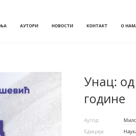
ЊА
АУТОРИ
НОВОСТИ
КОНТАКТ
О НАМ
Унац: од
године
Аутор:
Мило
Едиција:
Наук