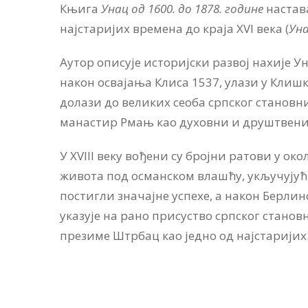
Књига
Унац од 1600. до 1878. године
настава
најстаријих времена до краја XVI века (
Уна
Аутор описује историјски развој нахије Ун
након освајања Клиса 1537, улази у Клишки
долази до великих сеоба српског становни
манастир Рмањ као духовни и друштвени це
У XVIII веку вођени су бројни ратови у о
живота под османском влашћу, укључујући 
постигли значајне успехе, а након Берлинс
указује на рано присуство српског становн
презиме Штрбац као једно од најстаријих