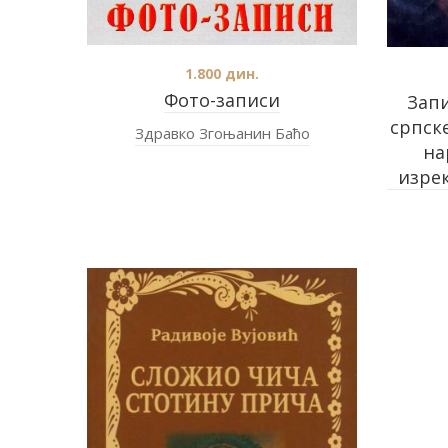
1.800
дин.
Фото-записи
Зап
српск
Здравко Згоњанин Баћо
на
изрек