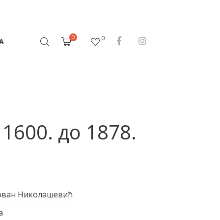
0
0
А
 1600. до 1878.
ван Николашевић
а