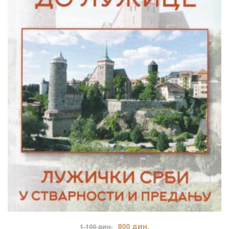
800
дин.
1.100
дин.