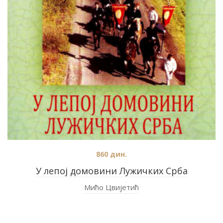
860
дин.
У лепој домовини Лужичких Срба
Мићо Цвијетић