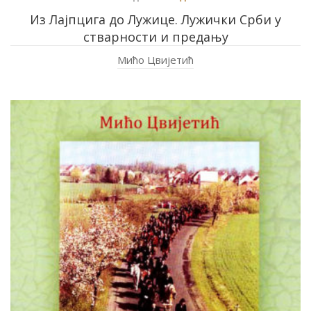
Из Лајпцига до Лужице. Лужички Срби у
стварности и предању
Мићо Цвијетић