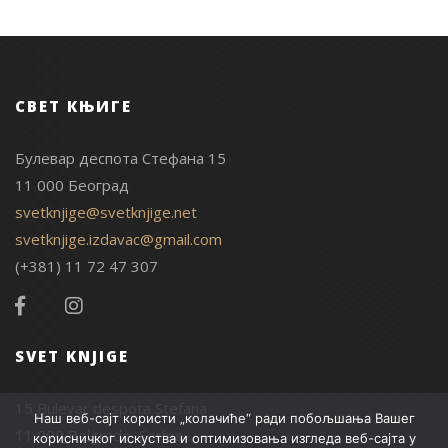
СВЕТ КЊИГЕ
Булевар деспота Стефана 15
11 000 Београд
svetknjige@svetknjige.net
svetknjige.izdavac@gmail.com
(+381) 11 72 47 307
SVET KNJIGE
15 Bulevar despota Stefana
Наш веб-сајт користи „колачиће“ ради побољшања Вашег
11 000 Belgrade, Serbia
корисничког искуства и оптимизовања изгледа веб-сајта у