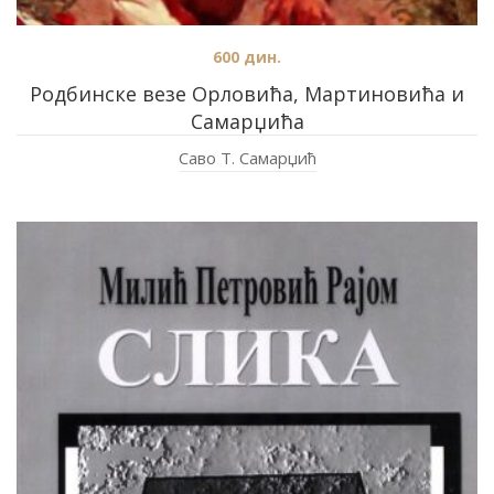
600
дин.
Родбинске везе Орловића, Мартиновића и
Самарџића
Саво Т. Самарџић