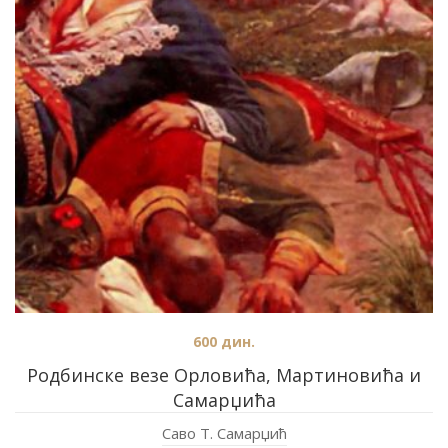
600
дин.
Родбинске везе Орловића, Мартиновића и
Самарџића
Саво Т. Самарџић