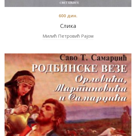
600
дин.
Слика
Милић Петровић Рајом