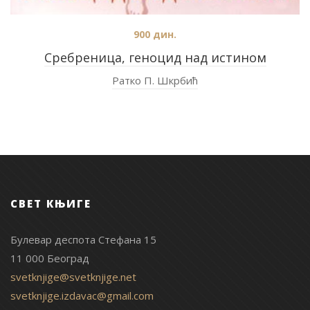
900
дин.
Сребреница, геноцид над истином
Ратко П. Шкрбић
СВЕТ КЊИГЕ
Булевар деспота Стефана 15
11 000 Београд
svetknjige@svetknjige.net
svetknjige.izdavac@gmail.com