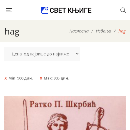
hag
Насловна
/
Издања
/
hag
Min:
900
дин.
Max:
905
дин.