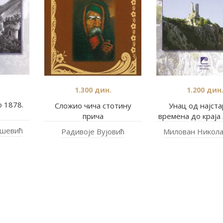
1.300
дин.
1.200
дин
о 1878.
Сложио чича стотину
Унац од најста
прича
времена до краја 
ашевић
Радивоје Вујовић
Милован Никол