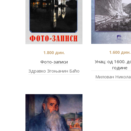
1.600
дин.
1.800
дин.
Унац: од 1600. д
Фото-записи
године
Здравко Згоњанин Баћо
Милован Никол