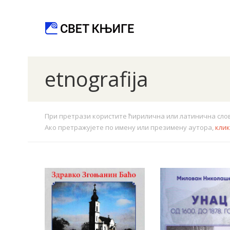
etnografija
При претрази користите ћирилична или латинична слова.
Ако претражујете по имену или презимену аутора,
кли