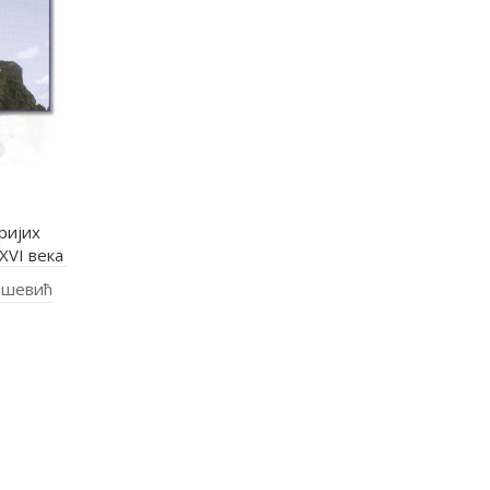
.
ријих
XVI века
ашевић