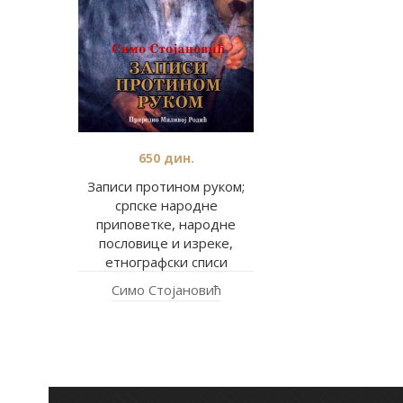
650
дин.
Записи протином руком;
српске народне
приповетке, народне
пословице и изреке,
етнографски списи
Симо Стојановић