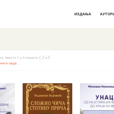
ИЗДАЊА
АУТОР
 Уместо C и S пишите Ć, Č и Š.
кните овде
.