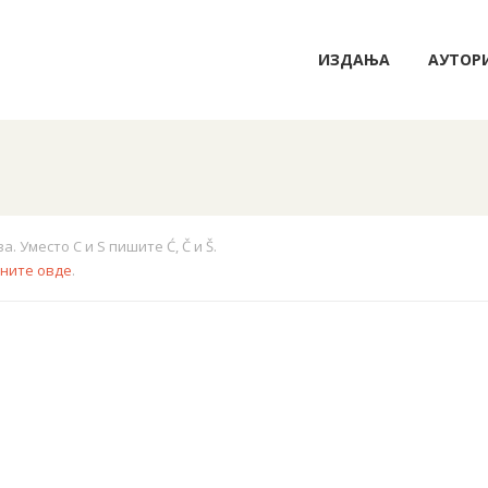
ИЗДАЊА
АУТОР
 Уместо C и S пишите Ć, Č и Š.
кните овде
.