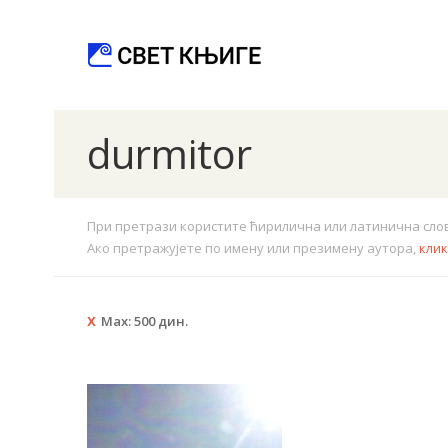
durmitor
При претрази користите ћирилична или латинична слова.
Ако претражујете по имену или презимену аутора,
кли
Max:
500
дин.