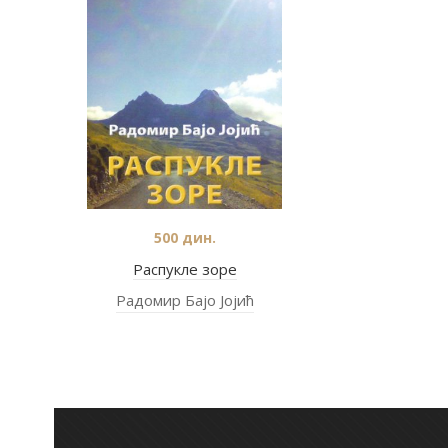
500
дин.
Распукле зоре
Радомир Бајо Јојић