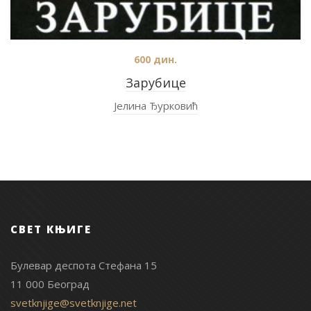
600
дин.
Зарубице
Јелина Ђурковић
СВЕТ КЊИГЕ
Булевар деспота Стефана 15
11 000 Београд
svetknjige@svetknjige.net