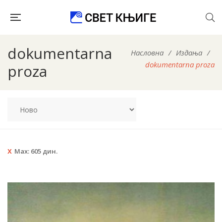
dokumentarna
Насловна
/
Издања
/
dokumentarna proza
proza
Max:
605
дин.