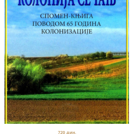
720
дин.