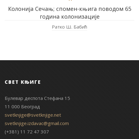
Колонија Сечањ; спомен-књига поводом 65
година колонизације
Ратко Ш. Бабић
СВЕТ КЊИГЕ
Булевар деспота Стефана 15
11 000 Београд
svetknjige@svetknjige.net
svetknjige.izdavac@gmail.com
(+381) 11 72 47 307