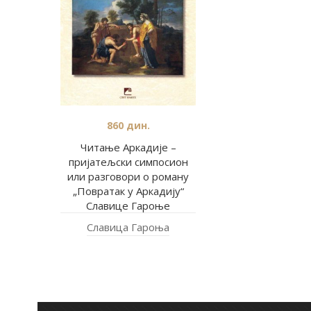
860
дин.
Читање Аркадије –
пријатељски симпосион
или разговори о роману
„Повратак у Аркадију“
Славице Гароње
Славица Гароња