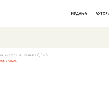
ИЗДАЊА
АУТОР
 Уместо C и S пишите Ć, Č и Š.
кните овде
.