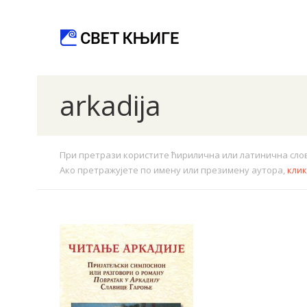
arkadija
При претрази користите ћирилична или латинична слова.
Ако претражујете по имену или презимену аутора,
кли