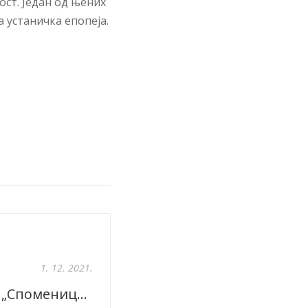
лост. Је­дан од њених
 уста­нич­ка епо­пе­ја.
1. 12. 2021.
Промоција књиге „Споменица погинулих и умрлих старешина српске војске у рату 1914–1918“, Свечана сала Дома Војске Србије, 1. 12. 2021.