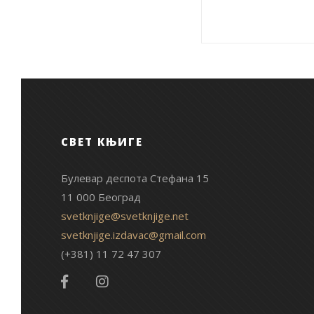
СВЕТ КЊИГЕ
Булевар деспота Стефана 15
11 000 Београд
svetknjige@svetknjige.net
svetknjige.izdavac@gmail.com
(+381) 11 72 47 307