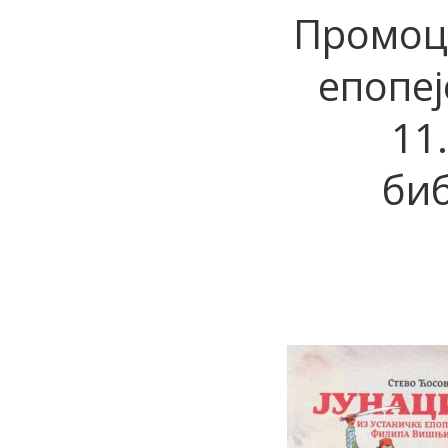
Промоци
епопеј
11
би