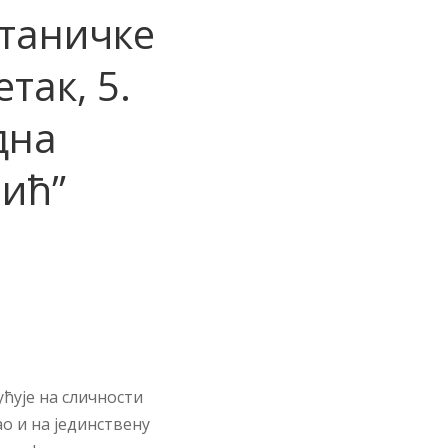
станичке
так, 5.
дна
ић”
у­ћу­је на сличности
ао и на је­дин­стве­ну