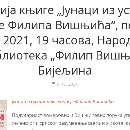
ја књиге „Јунаци из у
е Филипа Вишњића“, пе
. 2021, 19 часова, Наро
блиотека „Филип Вишњ
Бијељина
5. 11. 2021.
Јунаци из устаничке епопеје Филипа Вишњића
По­ду­дар­ност Хо­ме­ро­вих и Ви­шњи­ће­вих по­ру­ка уп
хе­лен­ског и срп­ског ра­зу­ме­ва­ња све­та и жи­во­та, к