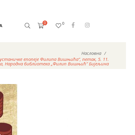
0
0
А
Насловна
/
 устаничке епопеје Филипа Вишњића“, петак, 5. 11.
ова, Народна библиотека „Филип Вишњић” Бијељина