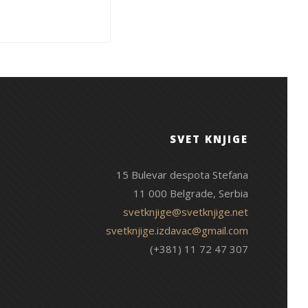
SVET KNJIGE
15 Bulevar despota Stefana
11 000 Belgrade, Serbia
svetknjige@svetknjige.net
svetknjige.izdavac@gmail.com
(+381) 11 72 47 307