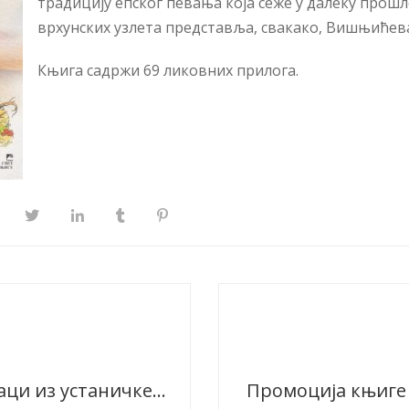
тра­ди­ци­ју еп­ског пе­ва­ња ко­ја сеже у далеку прош
вр­хун­ских уз­ле­та пред­ста­вља, свакако, Ви­шњи­ће­ва
Књига садржи 69 ликовних прилога.
O књизи „Јунаци из устаничке епопеје Филипа Вишњића“, „Вечерње новости“, 29. 12. 2020.