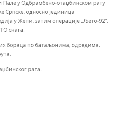
ни Пале у Одбрамбено-отаџбинском рату
ке Српске, односно јединица
дија у Жепи, затим операције „Љето-92“,
ТО снага.
лих бораца по батаљонима, одредима,
ута.
аџбинског рата.