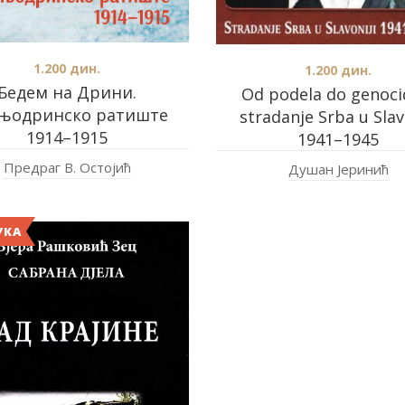
1.200
дин.
1.200
дин.
Бедем на Дрини.
Od podela do genoci
њодринско ратиште
stradanje Srba u Slav
1914–1915
1941–1945
Предраг В. Остојић
Душан Јеринић
УКА