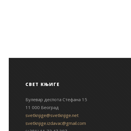
СВЕТ КЊИГЕ
Булевар деспота Стефана 15
11 000 Београд
svetknjige@svetknjige.net
svetknjige.izdavac@gmail.com