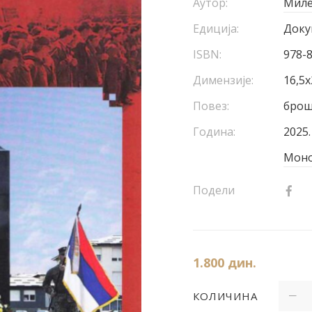
Аутор:
Миле
Едиција:
Доку
ISBN:
978-
Димензије:
16,5х
Повез:
брош
Година:
2025.
Моно
Подели
1.800
дин.
КОЛИЧИНА