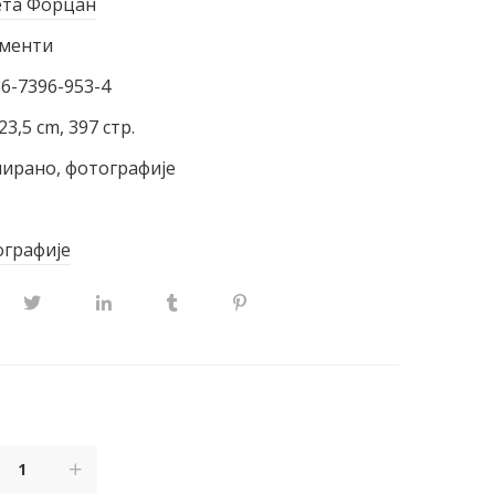
та Форцан
менти
86-7396-953-4
23,5 cm, 397 стр.
ирано, фотографије
графије