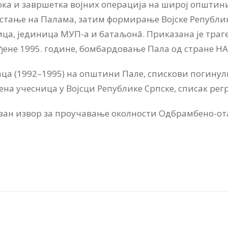
 тока и завршетка војних операција на широј општи
 стање на Палама, затим формирање Војске Републи
ца, јединица МУП-а и батаљонâ. Приказана је траге
ођене 1995. године, бомбардовање Пала од стране НА
аца (1992–1995) на општини Пале, спискови погину
на учесница у Војсци Републике Српске, списак регр
зан извор за проучавање околности Одбрамбено-от