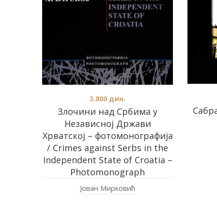
3.800
дин.
Сабра
Злочини над Србима у
Независној Држави
Хрватској – фотомонографија
/ Crimes against Serbs in the
Independent State of Croatia –
Photomonograph
Јован Мирковић