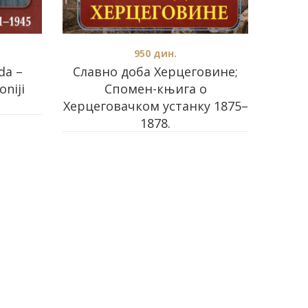
950
дин.
da –
Славно доба Херцеговине;
oniji
Спомен-књига о
Херцеговачком устанку 1875–
1878.