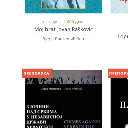
1.000
дин.
1.300
дин.
Moj brat Jovan Rašković
Гор
Вјера Рашковић Зец
ПРЕПОРУКА
ПРЕПОР