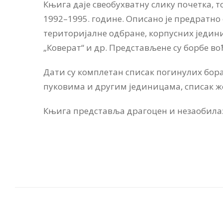
Књига даје свеобухватну слику почетка,
1992–1995. године. Описано је предратно
територијалне одбране, корпусних једини
„Коверат“ и др. Представљене су борбе в
Дати су комплетан списак погинулих бор
пуковима и другим јединицама, списак же
Књига представља драгоцен и незаобила