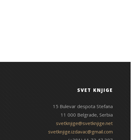
SVET KNJIGE
15 Bulevar despota Stefana
11 000 Belgrade, Serbia
svetknjige@svetknjige.net
svetknjige.izdavac@gmail.com