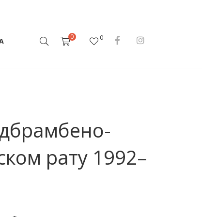
0
0
А
Одбрамбено-
ском рату 1992–