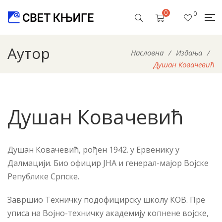
0
0
Аутор
Насловна
/
Издања
/
Душан Ковачевић
Душан Ковачевић
Душан Ковачевић, рођен 1942. у Ервенику у
Далмацији. Био официр ЈНА и генерал-мајор Војске
Републике Српске.
Завршио Техничку подофицирску школу КОВ. Пре
уписа на Војно-техничку академију копнене војске,