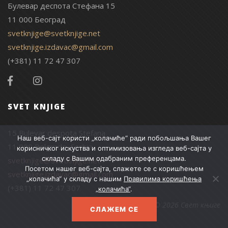
Булевар деспота Стефана 15
11 000 Београд
svetknjige@svetknjige.net
svetknjige.izdavac@gmail.com
(+381) 11 72 47 307
SVET KNJIGE
15 Bulevar despota Stefana
Наш веб-сајт користи „колачиће“ ради побољшања Вашег
11 000 Belgrade, Serbia
корисничког искуства и оптимизовања изгледа веб-сајта у
складу с Вашим одабраним преференцама.
svetknjige@svetknjige.net
Посетом нашег веб-сајта, слажете се с коришћењем
svetknjige.izdavac@gmail.com
„колачића“ у складу с нашим
Правилима коришћења
(+381) 11 72 47 307
„колачића“
.
© 2026 Свет књиге
СЛАЖЕМ СЕ