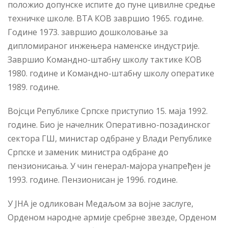
положио допунске испите до пуне цивилне средње
техничке школе. ВТА КОВ завршио 1965. године.
Године 1973. завршио дошколовање за
дипломираног инжењера наменске индустрије.
Завршио Командно-штабну школу тактике КОВ
1980. године и Командно-штабну школу оператике
1989. године.
Војсци Републике Српске приступио 15. маја 1992.
године. Био је начелник Оперативно-позадинског
сектора ГШ, министар одбране у Влади Републике
Српске и заменик министра одбране до
пензионисања. У чин генерал-мајора унапређен је
1993. године. Пензионисан је 1996. године.
У ЈНА је одликован Медаљом за војне заслуге,
Орденом народне армије сребрне звезде, Орденом