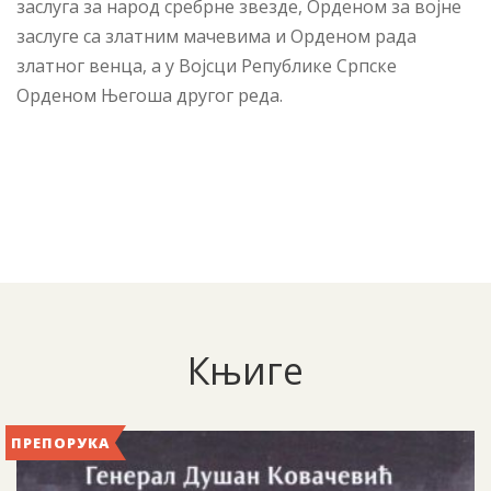
заслуга за народ сребрне звезде, Орденом за војне
заслуге са златним мачевима и Орденом рада
златног венца, а у Војсци Републике Српске
Орденом Његоша другог реда.
Књиге
ПРЕПОРУКА