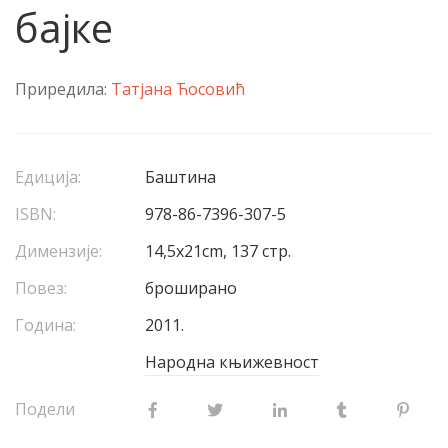
бајке
Приредила:
Татјана Ћосовић
Едиција:
Баштина
ISBN:
978-86-7396-307-5
Димензије:
14,5х21cm, 137 стр.
Повез:
броширано
Година:
2011.
Народна књижевност
Подели