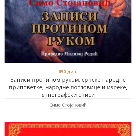
650
дин.
Записи протином руком; српске народне
приповетке, народне пословице и изреке,
етнографски списи
Симо Стојановић