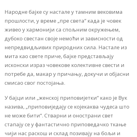
Народне бајке су настале у тамним вековима
прошлости, у време „пре света“ када је човек
живео у хармонији са спољним окружењем,
дубоко свестан своје немоћи и зависности од
непредвидљивих природних сила. Настале из
мита као свете приче, бајке представљају
исконски израз човекове колективне свести и
потребе да, макар у причању, докучи и објасни
смисао свог постојања.
У бајци или „женској приповијетки“ како је Вук
назива, „приповиједају се којекаква чудеса што
не може бити“. Стварни и онострани свет
стапају се у фантастично приповедачко ткање
чији нас раскош и склад позивају на бољи и