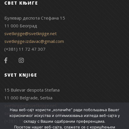
СВЕТ КЊИГЕ
Булевар деспота Стефана 15
11 000 Београд
svetknjige@svetknjige.net
svetknjige.izdavac@gmail.com
(+381) 11 72 47 307
SVET KNJIGE
15 Bulevar despota Stefana
11 000 Belgrade, Serbia
svetknjige@svetknjige.net
Наш веб-сајт користи „колачиће“ ради побољшања Вашег
svetknjige.izdavac@gmail.com
корисничког искуства и оптимизовања изгледа веб-сајта у
(+381) 11 72 47 307
складу с Вашим одабраним преференцама.
Посетом нашег веб-сајта, слажете се с коришћењем