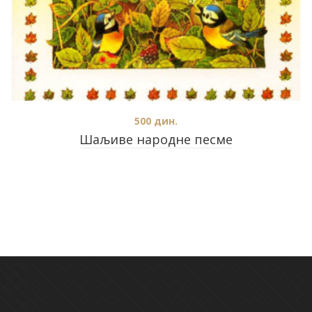
500
дин.
Шаљиве народне песме