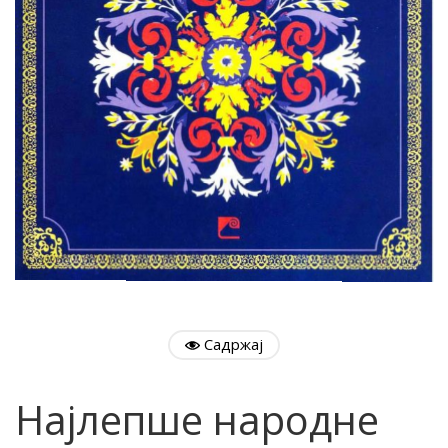
Садржај
Најлепше народне