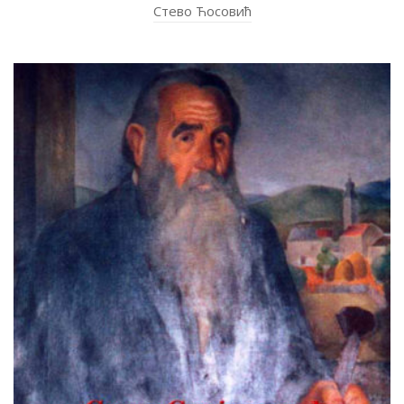
Стево Ћосовић