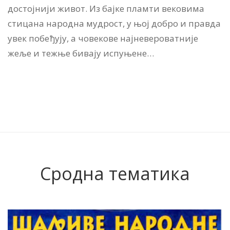
достојнији живот. Из бајке пламти вековима
стицана народна мудрост, у њој добро и правда
увек побеђују, а човекове најневероватније
жеље и тежње бивају испуњене…
Сродна тематика