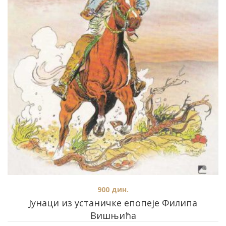
900
дин.
Јунаци из устаничке епопеје Филипа
Вишњића