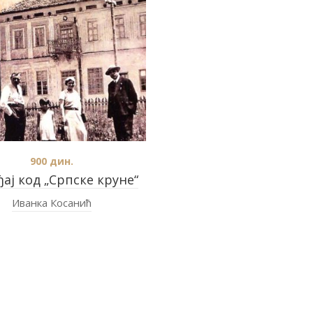
900
дин.
ај код „Српске круне“
Иванка Косанић