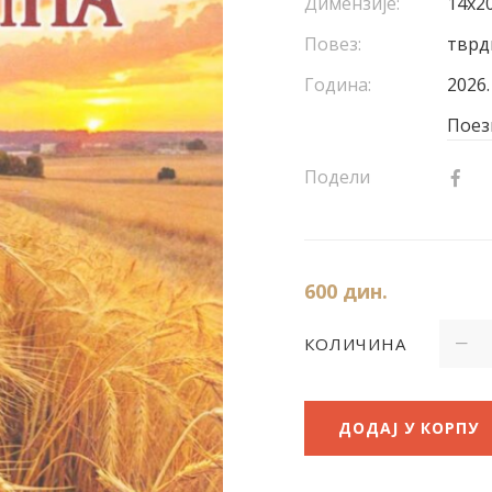
Димензије:
14x20
Повез:
тврд
Година:
2026.
Поез
Подели
600
дин.
КОЛИЧИНА
ДОДАЈ У КОРПУ