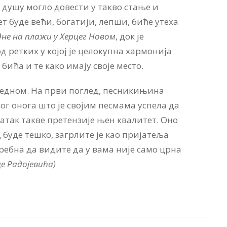
 душу могло довести у такво стање и
ет буде већи, богатији, лепши, биће утеха
не на плажи у Херцег Новом
, док је
д ретких у којој је целокупна хармонија
ића и те како имају своје место.
 једном. На први поглед, песникињина
ог онога што је својим песмама успела да
татак такве претензије њен квалитет. Оно
 буде тешко, загрлите је као пријатеља
отребна да видите да у вама није само црна
ц
е
Радојевић
а)