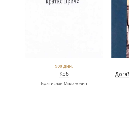
900
дин.
Коб
Догађ
Братислав Милановић