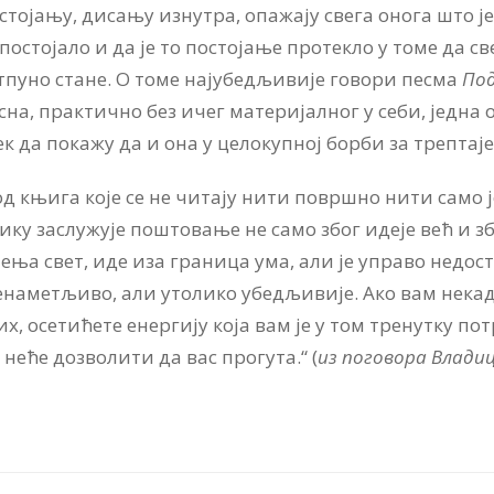
тојању, дисању изнутра, опажају свега онога што је
 постојало и да је то постојање протекло у томе да св
тпуно стане. О томе најубедљивије говори песма
Под
сна, практично без ичег материјалног у себи, једна о
а покажу да и она у целокупној борби за трептаје б
 од књига које се не читају нити површно нити само
ку заслужује поштовање не само због идеје већ и зб
ења свет, иде иза граница ума, али је управо недос
енаметљиво, али утолико убедљивије. Ако вам некад
их, осетићете енергију која вам је у том тренутку п
ј неће дозволити да вас прогута.“ (
из поговора
Влади