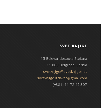
SVET KNJIGE
15 Bulevar despota Stefana
11 000 Belgrade, Serbia
svetknjige@svetknjige.net
svetknjige.izdavac@gmail.com
(+381) 11 72 47 307