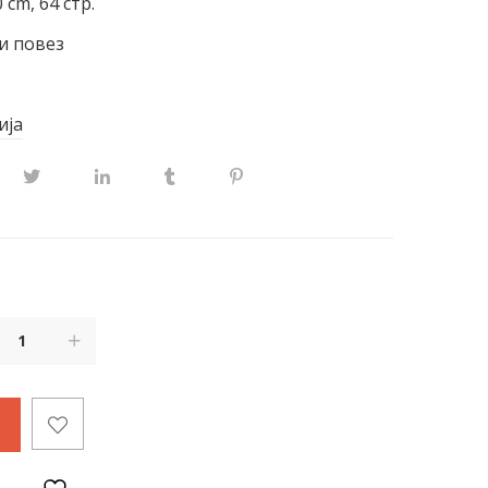
 cm, 64 стр.
и повез
ија