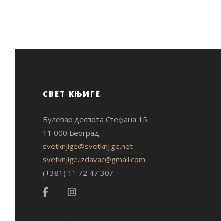
СВЕТ КЊИГЕ
Булевар деспота Стефана 15
11 000 Београд
svetknjige@svetknjige.net
svetknjige.izdavac@gmail.com
(+381) 11 72 47 307