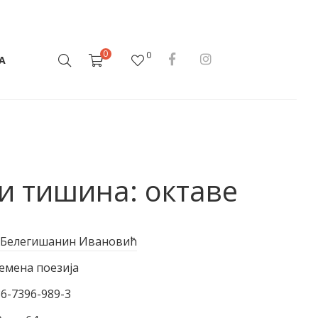
0
0
А
и тишина: октаве
 Белегишанин Ивановић
емена поезија
86-7396-989-3