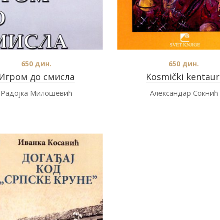
650
дин.
650
дин.
Игром до смисла
Kosmički kentaur
Радојка Милошевић
Александар Сокнић