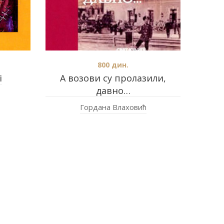
800
дин.
i
А возови су пролазили,
давно…
Гордана Влаховић