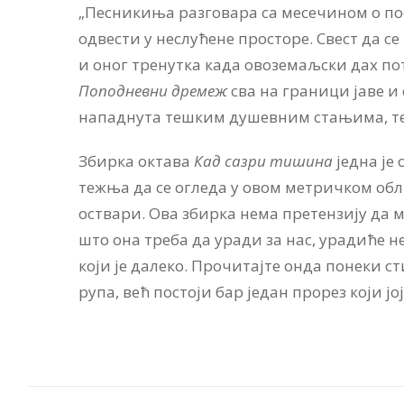
„Песникиња разговара са месечином о пос
одвести у неслућене просторе. Свест да се
и оног тренутка када овоземаљски дах по
Поподневни дремеж
сва на граници јаве и 
нападнута тешким душевним стањима, тек д
Збирка октава
Кад сазри тишина
једна је
тежња да се огледа у овом метричком обли
оствари. Ова збирка нема претензију да м
што она треба да уради за нас, урадиће н
који је далеко. Прочитајте онда понеки ст
рупа, већ постоји бар један прорез који јо