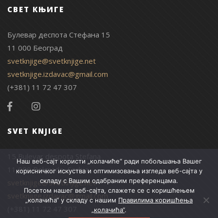
СВЕТ КЊИГЕ
Булевар деспота Стефана 15
11 000 Београд
svetknjige@svetknjige.net
svetknjige.izdavac@gmail.com
(+381) 11 72 47 307
SVET KNJIGE
15 Bulevar despota Stefana
Наш веб-сајт користи „колачиће“ ради побољшања Вашег
11 000 Belgrade, Serbia
корисничког искуства и оптимизовања изгледа веб-сајта у
складу с Вашим одабраним преференцама.
svetknjige@svetknjige.net
Посетом нашег веб-сајта, слажете се с коришћењем
svetknjige.izdavac@gmail.com
„колачића“ у складу с нашим
Правилима коришћења
(+381) 11 72 47 307
„колачића“
.