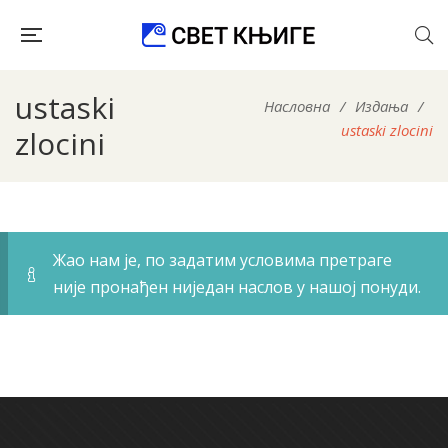
ustaski
Насловна
/
Издања
/
ustaski zlocini
zlocini
Жао нам је, по задатим условима претраге
није пронађен ниједан наслов у нашој понуди.