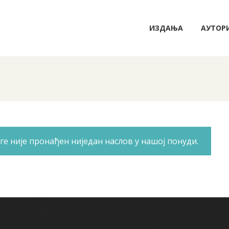
ИЗДАЊА
АУТОР
ге није пронађен ниједан наслов у нашој понуди.