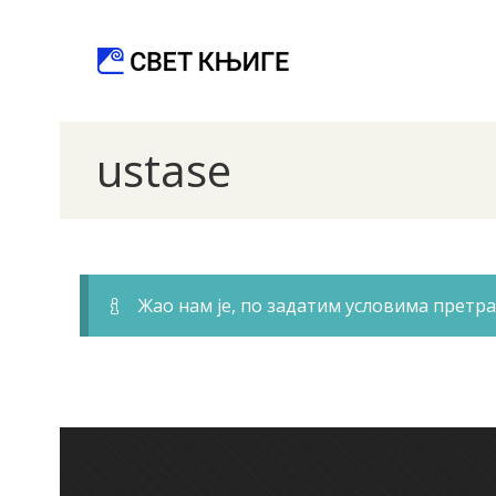
ustase
Жао нам је, по задатим условима претра