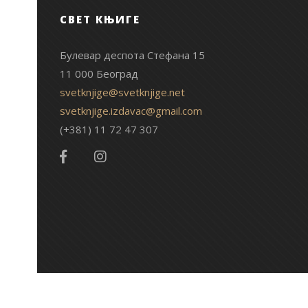
СВЕТ КЊИГЕ
Булевар деспота Стефана 15
11 000 Београд
svetknjige@svetknjige.net
svetknjige.izdavac@gmail.com
(+381) 11 72 47 307