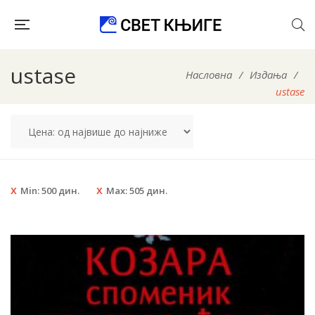
ustase
Насловна
/
Издања
/
ustase
Min:
500
дин.
Max:
505
дин.