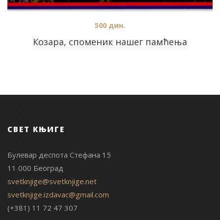
500
дин.
Козара, споменик нашег памћења
СВЕТ КЊИГЕ
Булевар деспота Стефана 15
11 000 Београд
svetknjige@svetknjige.net
svetknjige.izdavac@gmail.com
(+381) 11 72 47 307