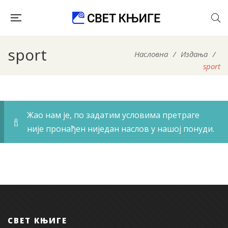
sport
Насловна
/
Издања
/
sport
Жао нам је, по задатим условима претраге
није пронађен ниједан наслов у нашој понуди.
СВЕТ КЊИГЕ