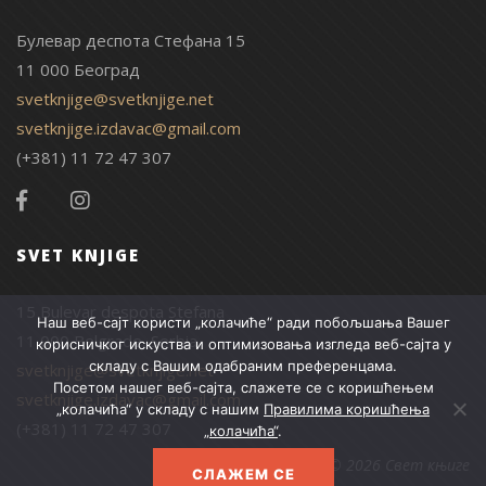
Булевар деспота Стефана 15
11 000 Београд
svetknjige@svetknjige.net
svetknjige.izdavac@gmail.com
(+381) 11 72 47 307
SVET KNJIGE
15 Bulevar despota Stefana
Наш веб-сајт користи „колачиће“ ради побољшања Вашег
11 000 Belgrade, Serbia
корисничког искуства и оптимизовања изгледа веб-сајта у
складу с Вашим одабраним преференцама.
svetknjige@svetknjige.net
Посетом нашег веб-сајта, слажете се с коришћењем
svetknjige.izdavac@gmail.com
„колачића“ у складу с нашим
Правилима коришћења
(+381) 11 72 47 307
„колачића“
.
© 2026 Свет књиге
СЛАЖЕМ СЕ