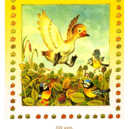
500
дин.