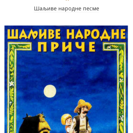
Шаљиве народне песме