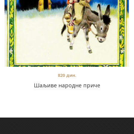
820
дин.
Шаљиве народне приче