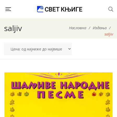
saljiv
Насловна
/
Издања
/
saljiv