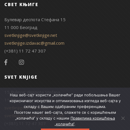
СВЕТ КЊИГЕ
Булевар деспота Стефана 15
11 000 Београд
svetknjige@svetknjige.net
svetknjige.izdavac@gmail.com
(+381) 11 72 47 307
SVET KNJIGE
15 Bulevar despota Stefana
Наш веб-сајт користи „колачиће“ ради побољшања Вашег
11 000 Belgrade, Serbia
корисничког искуства и оптимизовања изгледа веб-сајта у
складу с Вашим одабраним преференцама.
svetknjige@svetknjige.net
Посетом нашег веб-сајта, слажете се с коришћењем
svetknjige.izdavac@gmail.com
„колачића“ у складу с нашим
Правилима коришћења
(+381) 11 72 47 307
„колачића“
.