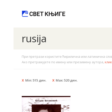
rusija
При претрази користите ћирилична или латинична слова.
Ако претражујете по имену или презимену аутора,
кли
Min:
515
дин.
Max:
520
дин.