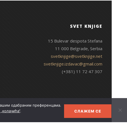
SVET KNJIGE
15 Bulevar despota Stefana
11 000 Belgrade, Serbia
svetknjige@svetknjige.net
svetknjige.izdavac@gmail.com
(+381) 11 72 47 307
 Вашим одабраним преференцама.
„колачића“
.
СЛАЖЕМ СЕ
© 2026 Свет књиге