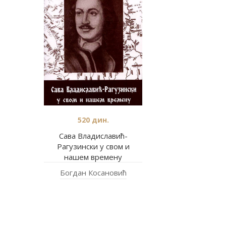
520
дин.
Сава Владиславић-
Рагузински у свом и
нашем времену
Богдан Косановић