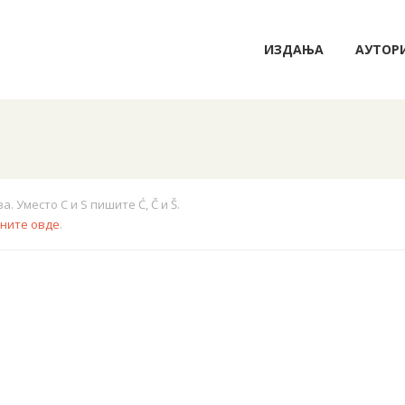
ИЗДАЊА
АУТОР
 Уместо C и S пишите Ć, Č и Š.
кните овде
.