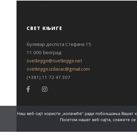
СВЕТ КЊИГЕ
Булевар деспота Стефана 15
11 000 Београд
svetknjige@svetknjige.net
svetknjige.izdavac@gmail.com
(+381) 11 72 47 307
Наш веб-сајт користи „колачиће“ ради побољшања Вашег к
Посетом нашег веб-сајта, слажете се