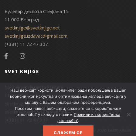
Булевар деспота Стефана 15
11 000 Београд
svetknjige@svetknjige.net
svetknjige.izdavac@gmail.com
(+381) 11 72 47 307
SVET KNJIGE
15 Bulevar despota Stefana
Наш веб-сајт користи „колачиће“ ради побољшања Вашег
11 000 Belgrade, Serbia
корисничког искуства и оптимизовања изгледа веб-сајта у
складу с Вашим одабраним преференцама.
svetknjige@svetknjige.net
Посетом нашег веб-сајта, слажете се с коришћењем
svetknjige.izdavac@gmail.com
„колачића“ у складу с нашим
Правилима коришћења
(+381) 11 72 47 307
„колачића“
.
© 2026 Свет књиге
СЛАЖЕМ СЕ