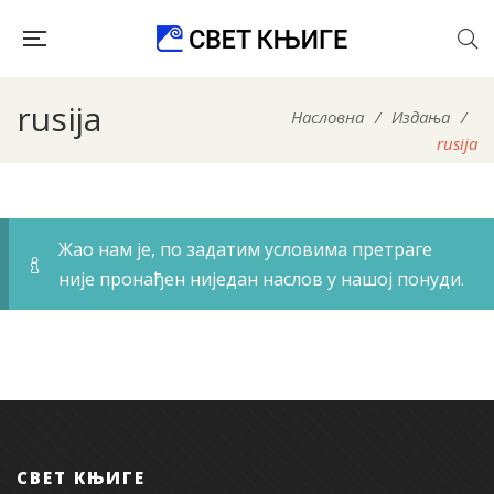
rusija
Насловна
/
Издања
/
rusija
Жао нам је, по задатим условима претраге
није пронађен ниједан наслов у нашој понуди.
СВЕТ КЊИГЕ