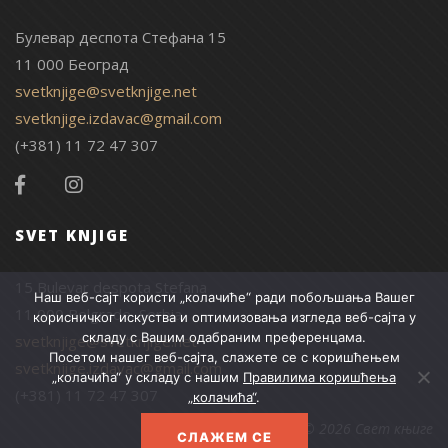
Булевар деспота Стефана 15
11 000 Београд
svetknjige@svetknjige.net
svetknjige.izdavac@gmail.com
(+381) 11 72 47 307
SVET KNJIGE
15 Bulevar despota Stefana
Наш веб-сајт користи „колачиће“ ради побољшања Вашег
11 000 Belgrade, Serbia
корисничког искуства и оптимизовања изгледа веб-сајта у
складу с Вашим одабраним преференцама.
svetknjige@svetknjige.net
Посетом нашег веб-сајта, слажете се с коришћењем
svetknjige.izdavac@gmail.com
„колачића“ у складу с нашим
Правилима коришћења
(+381) 11 72 47 307
„колачића“
.
© 2026 Свет књиге
СЛАЖЕМ СЕ