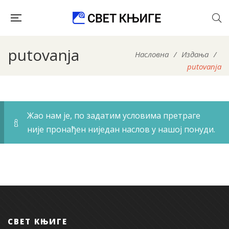
putovanja
Насловна
/
Издања
/
putovanja
Жао нам је, по задатим условима претраге
није пронађен ниједан наслов у нашој понуди.
СВЕТ КЊИГЕ