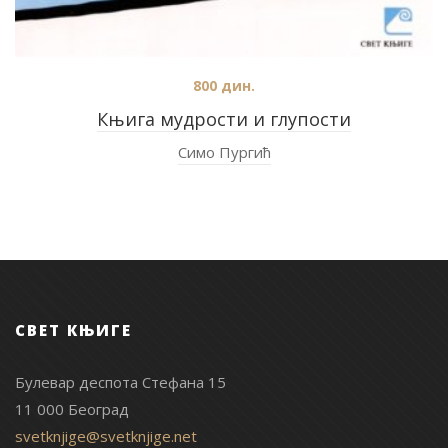
800
дин.
Књига мудрости и глупости
Симо Пургић
СВЕТ КЊИГЕ
Булевар деспота Стефана 15
11 000 Београд
svetknjige@svetknjige.net