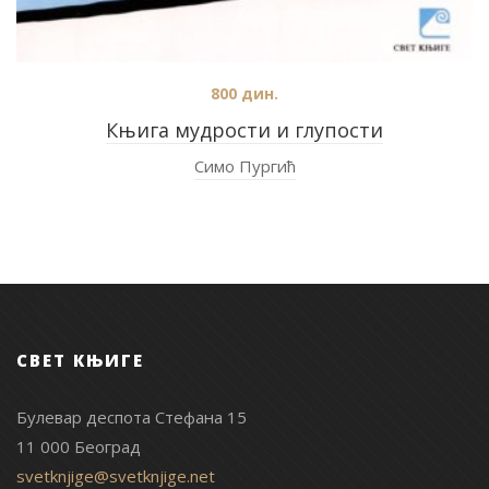
800
дин.
Књига мудрости и глупости
Симо Пургић
СВЕТ КЊИГЕ
Булевар деспота Стефана 15
11 000 Београд
svetknjige@svetknjige.net