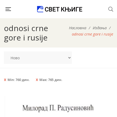
odnosi crne
Насловна
/
Издања
/
odnosi crne gore i rusije
gore i rusije
Min:
760
дин.
Max:
765
дин.