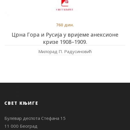
760
дин.
Црна Гора и Русија у вријеме анексионе
кризе 1908–1909.
Милорад П. Радусиновић
СВЕТ КЊИГЕ
Булевар деспота Стефана 15
11 000 Београд