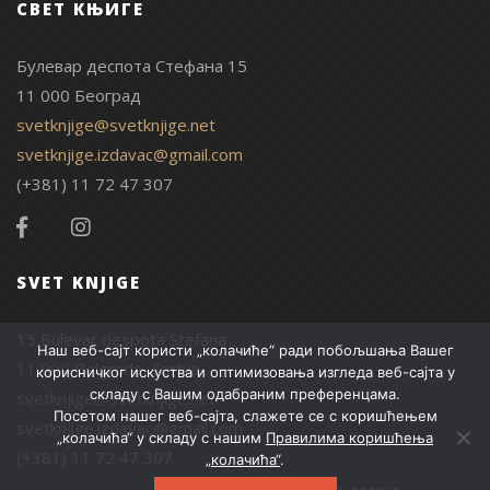
СВЕТ КЊИГЕ
Булевар деспота Стефана 15
11 000 Београд
svetknjige@svetknjige.net
svetknjige.izdavac@gmail.com
(+381) 11 72 47 307
SVET KNJIGE
15 Bulevar despota Stefana
Наш веб-сајт користи „колачиће“ ради побољшања Вашег
11 000 Belgrade, Serbia
корисничког искуства и оптимизовања изгледа веб-сајта у
складу с Вашим одабраним преференцама.
svetknjige@svetknjige.net
Посетом нашег веб-сајта, слажете се с коришћењем
svetknjige.izdavac@gmail.com
„колачића“ у складу с нашим
Правилима коришћења
(+381) 11 72 47 307
„колачића“
.