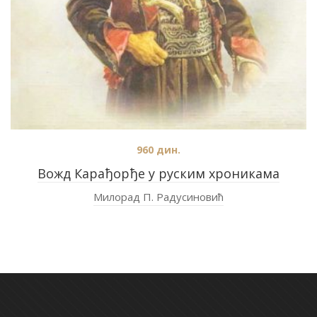
960
дин.
Вожд Карађорђе у руским хроникама
Милорад П. Радусиновић