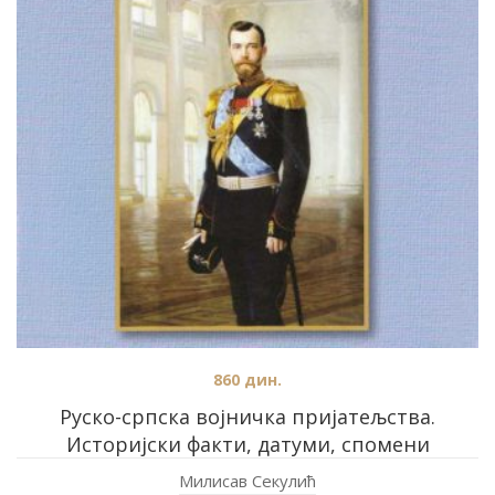
860
дин.
Руско-српска војничка пријатељства.
Историјски факти, датуми, спомени
Милисав Секулић