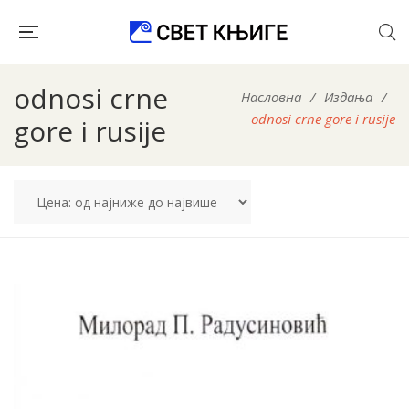
odnosi crne
Насловна
/
Издања
/
odnosi crne gore i rusije
gore i rusije