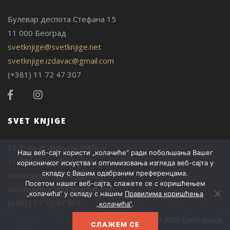
Булевар деспота Стефана 15
11 000 Београд
svetknjige@svetknjige.net
svetknjige.izdavac@gmail.com
(+381) 11 72 47 307
SVET KNJIGE
15 Bulevar despota Stefana
Наш веб-сајт користи „колачиће“ ради побољшања Вашег
11 000 Belgrade, Serbia
корисничког искуства и оптимизовања изгледа веб-сајта у
складу с Вашим одабраним преференцама.
svetknjige@svetknjige.net
Посетом нашег веб-сајта, слажете се с коришћењем
svetknjige.izdavac@gmail.com
„колачића“ у складу с нашим
Правилима коришћења
(+381) 11 72 47 307
„колачића“
.
© 2026 Свет књиге
СЛАЖЕМ СЕ