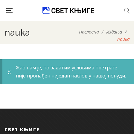
nauka
Насловна
/
Издања
/
nauka
Жао нам је, по задатим условима претраге
није пронађен ниједан наслов у нашој понуди.
СВЕТ КЊИГЕ