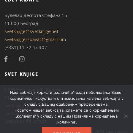
Булевар деспота Стефана 15
11 000 Београд
svetknjige@svetknjige.net
svetknjige.izdavac@gmail.com
(+381) 11 72 47 307
SVET KNJIGE
15 Bulevar despota Stefana
Наш веб-сајт користи „колачиће“ ради побољшања Вашег
11 000 Belgrade, Serbia
корисничког искуства и оптимизовања изгледа веб-сајта у
складу с Вашим одабраним преференцама.
svetknjige@svetknjige.net
Посетом нашег веб-сајта, слажете се с коришћењем
svetknjige.izdavac@gmail.com
„колачића“ у складу с нашим
Правилима коришћења
(+381) 11 72 47 307
„колачића“
.
© 2026 Свет књиге