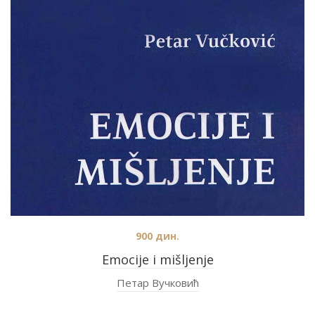
900
дин.
Emocije i mišljenje
Петар Вучковић