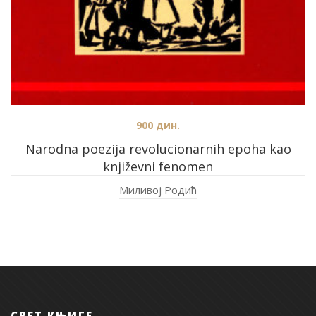
900
дин.
Narodna poezija revolucionarnih epoha kao
književni fenomen
Миливој Родић
СВЕТ КЊИГЕ