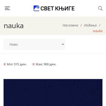
nauka
Насловна
/
Издања
/
nauka
Min:
515
дин.
Max:
900
дин.