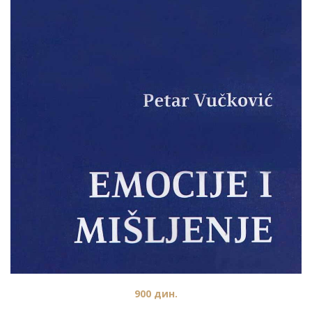
900
дин.