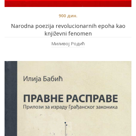
900
дин.
Narodna poezija revolucionarnih epoha kao
književni fenomen
Миливој Родић