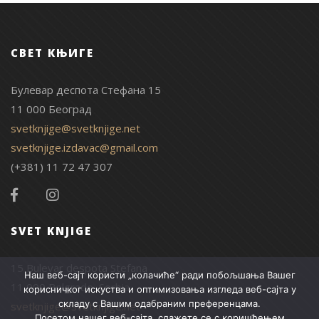
СВЕТ КЊИГЕ
Булевар деспота Стефана 15
11 000 Београд
svetknjige@svetknjige.net
svetknjige.izdavac@gmail.com
(+381) 11 72 47 307
SVET KNJIGE
15 Bulevar despota Stefana
Наш веб-сајт користи „колачиће“ ради побољшања Вашег
11 000 Belgrade, Serbia
корисничког искуства и оптимизовања изгледа веб-сајта у
складу с Вашим одабраним преференцама.
svetknjige@svetknjige.net
Посетом нашег веб-сајта, слажете се с коришћењем