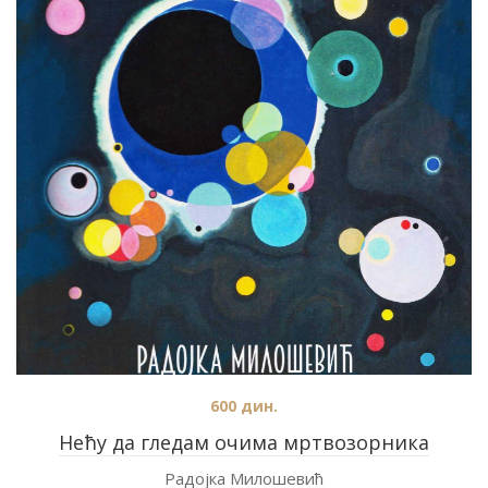
600
дин.
Нећу да гледам очима мртвозорника
Радојка Милошевић