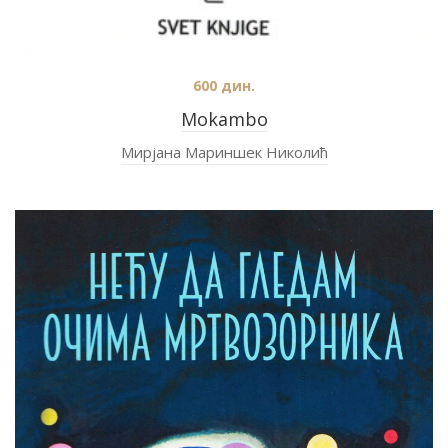
600
дин.
Mokambo
Мирјана Мариншек Николић