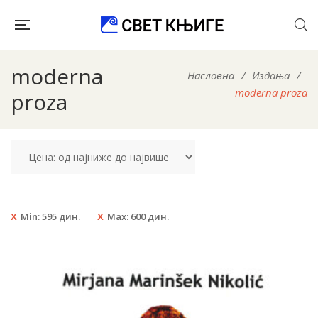
moderna
Насловна
/
Издања
/
moderna proza
proza
Min:
595
дин.
Max:
600
дин.