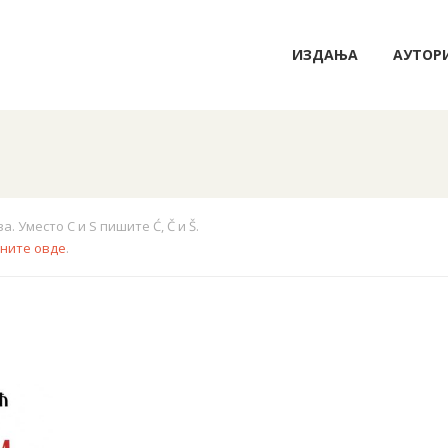
ИЗДАЊА
АУТОР
 Уместо C и S пишите Ć, Č и Š.
кните овде
.