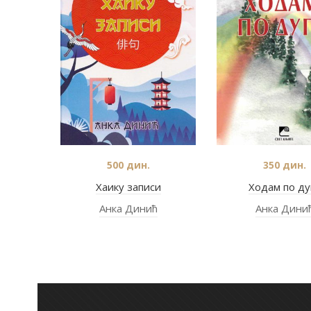
500
дин.
350
дин.
Хаику записи
Ходам по ду
Анка Динић
Анка Дини