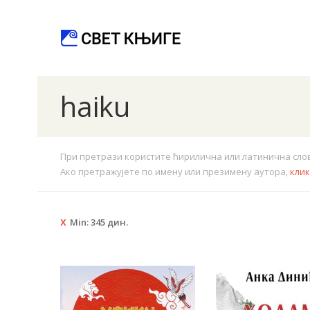
haiku
При претрази користите ћирилична или латинична слова.
Ако претражујете по имену или презимену аутора,
кли
Min:
345
дин.