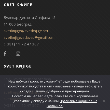
СВЕТ КЊИГЕ
Булевар деспота Стефана 15
11 000 Београд
svetknjige@svetknjige.net
svetknjige.izdavac@gmail.com
(+381) 11 72 47 307
SVET KNJIGE
15 Bulevar despota Stefana
Наш веб-сајт користи „колачиће“ ради побољшања Вашег
11 000 Belgrade, Serbia
корисничког искуства и оптимизовања изгледа веб-сајта у
складу с Вашим одабраним преференцама.
svetknjige@svetknjige.net
Посетом нашег веб-сајта, слажете се с коришћењем
svetknjige.izdavac@gmail.com
„колачића“ у складу с нашим
Правилима коришћења
(+381) 11 72 47 307
„колачића“
.