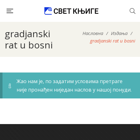
gradjanski
Насловна
/
Издања
/
gradjanski rat u bosni
rat u bosni
Жао нам је, по задатим условима претраге
није пронађен ниједан наслов у нашој понуди.