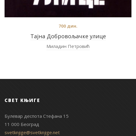
700
дин.
Тајна Добровољачке улице
Миладин Петровић
СВЕТ КЊИГЕ
Булевар деспота Стефана 15
11 000 Београд
svetknjige@svetknjige.net