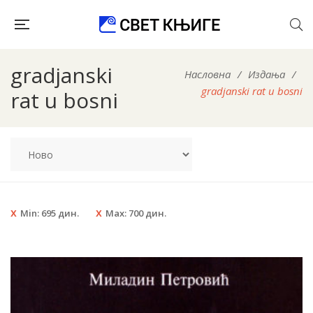
gradjanski
Насловна
/
Издања
/
gradjanski rat u bosni
rat u bosni
Min:
695
дин.
Max:
700
дин.