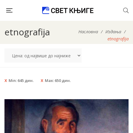
etnografija
Насловна
/
Издања
/
etnografija
Min:
645
дин.
Max:
650
дин.