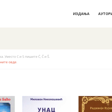
ИЗДАЊА
АУТОР
 Уместо C и S пишите Ć, Č и Š.
кните овде
.