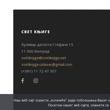
СВЕТ КЊИГЕ
Булевар деспота Стефана 15
11 000 Београд
svetknjige@svetknjige.net
svetknjige.izdavac@gmail.com
(+381) 11 72 47 307
Наш веб-сајт користи „колачиће“ ради побољшања Вашег к
Посетом нашег веб-сајта, слажете се