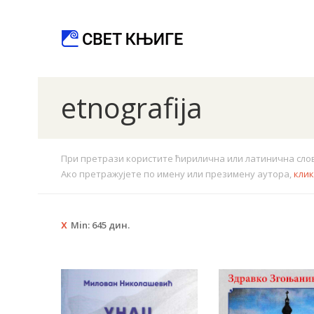
etnografija
При претрази користите ћирилична или латинична слова.
Ако претражујете по имену или презимену аутора,
кли
Min:
645
дин.