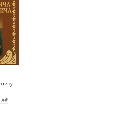
.
отину
овић