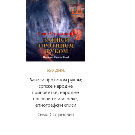
650
дин.
Записи протином руком;
српске народне
приповетке, народне
пословице и изреке,
етнографски списи
Симо Стојановић