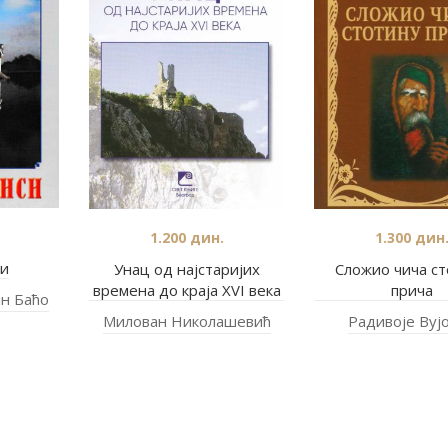
1.200
дин.
1.300
дин
и
Унац од најстаријих
Сложио чича ст
времена до краја XVI века
прича
н Баћо
Милован Николашевић
Радивоје Вуј