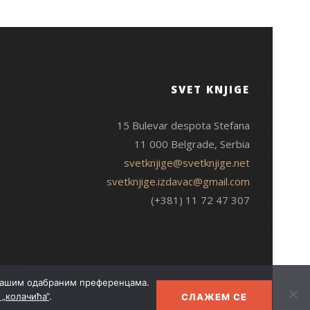
SVET KNJIGE
15 Bulevar despota Stefana
11 000 Belgrade, Serbia
svetknjige@svetknjige.net
svetknjige.izdavac@gmail.com
(+381) 11 72 47 307
 Вашим одабраним преференцама.
„колачића“
.
СЛАЖЕМ СЕ
© 2026 Свет књиге