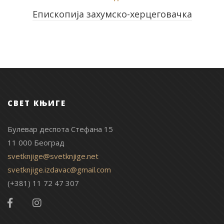
Епископија захумско-херцеговачка
СВЕТ КЊИГЕ
Булевар деспота Стефана 15
11 000 Београд
svetknjige@svetknjige.net
svetknjige.izdavac@gmail.com
(+381) 11 72 47 307