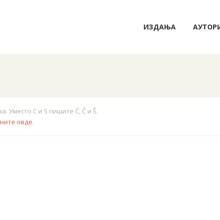
ИЗДАЊА
АУТОР
 Уместо C и S пишите Ć, Č и Š.
кните овде
.