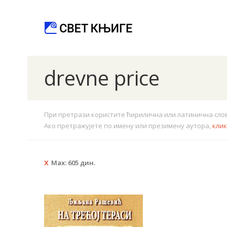
drevne price
При претрази користите ћирилична или латинична слова.
Ако претражујете по имену или презимену аутора,
кли
Max:
605
дин.