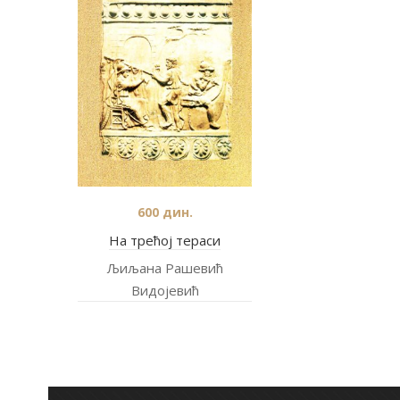
600
дин.
На трећој тераси
Љиљана Рашевић
Видојевић