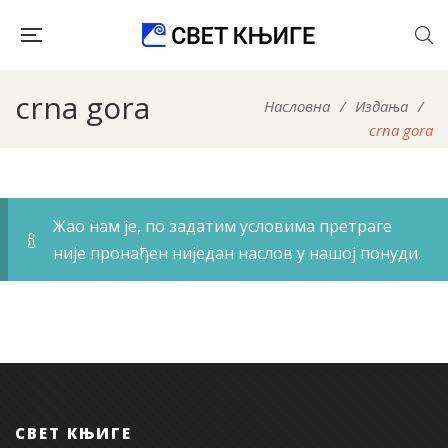
crna gora
Насловна
/
Издања
/
crna gora
Жао нам је, по задатим условима претраге
није пронађен ниједан наслов у нашој понуди.
СВЕТ КЊИГЕ