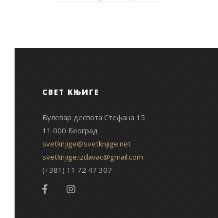
СВЕТ КЊИГЕ
Булевар деспота Стефана 15
11 000 Београд
svetknjige@svetknjige.net
svetknjige.izdavac@gmail.com
(+381) 11 72 47 307