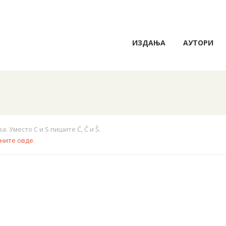
ИЗДАЊА
АУТОРИ
 Уместо C и S пишите Ć, Č и Š.
кните овде
.