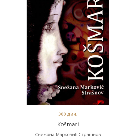
300
дин.
Košmari
Снежана Марковић Страшнов