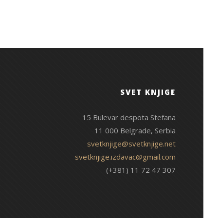
SVET KNJIGE
15 Bulevar despota Stefana
11 000 Belgrade, Serbia
svetknjige@svetknjige.net
svetknjige.izdavac@gmail.com
(+381) 11 72 47 307