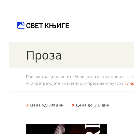
Проза
При претрази користите ћирилична или латинична слова.
Ако претражујете по имену или презимену аутора,
кли
Цена од:
300
дин.
Цена до:
305
дин.