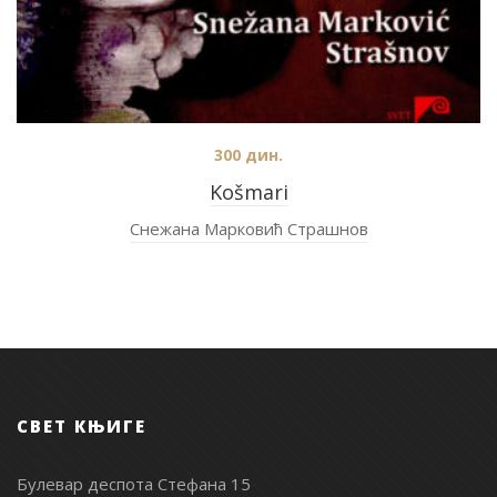
300
дин.
Košmari
Снежана Марковић Страшнов
СВЕТ КЊИГЕ
Булевар деспота Стефана 15