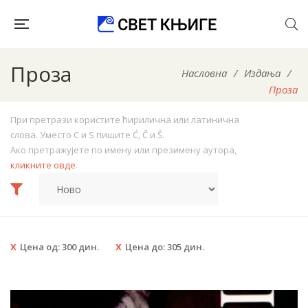
Проза
Насловна
/
Издања
/
Проза
При претрази користите ћирилична или латинична
слова. Уместо C и S пишите Ć, Č и Š.
Ако претражујете по имену или презимену аутора,
кликните овде
.
Цена од:
300
дин.
Цена до:
305
дин.