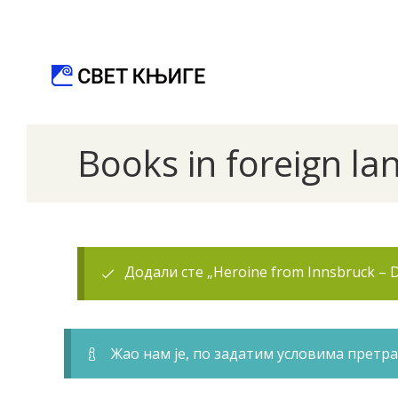
Books in foreign l
Додали сте „Heroine from Innsbruck – D
Жао нам је, по задатим условима претра