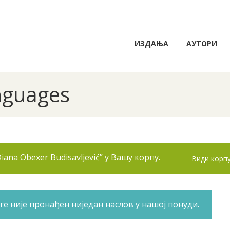
ИЗДАЊА
АУТОРИ
anguages
iana Obexer Budisavljević” у Вашу корпу.
Види корп
ге није пронађен ниједан наслов у нашој понуди.